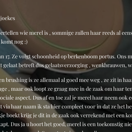
sjoekes
 vertellen wie merel is , sommige zullen haar reeds al een
 komt nog :)
an 17. Ze volgt schoonheid op berkenboom portus. Ons me
wat gelaat betreft dus gelaatsverzorging , wenkbrauwen, 
n brushing is ze allemaal al goed mee weg , ze zit in haar
tage , maar ook loopt ze graag mee in de zaak om haar t
sociale aspect. Dus af en toe zal je merel haar neem ook 
 via haar naam ik sta hier compleet voor in dat ze het h
je boekt krijg je dit in de zaak ook verrekend met een kor
tapt. Dus ja u hoort het goed, merel is een toekomstig ni