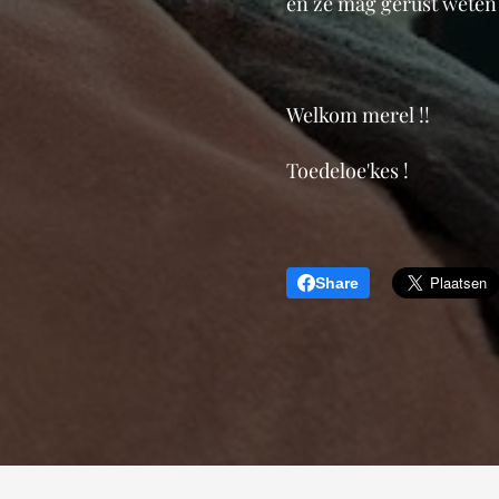
en ze mag gerust weten 
Welkom merel !!
Toedeloe'kes !
Share