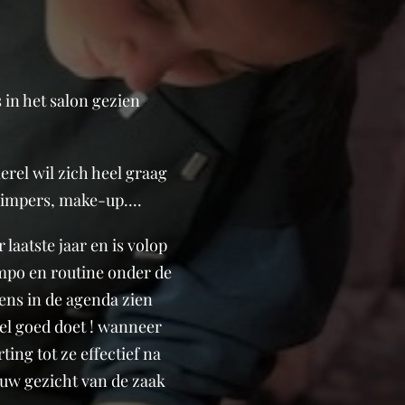
s in het salon gezien
rel wil zich heel graag
wimpers, make-up....
 laatste jaar en is volop
empo en routine onder de
eens in de agenda zien
eel goed doet ! wanneer
ting tot ze effectief na
euw gezicht van de zaak