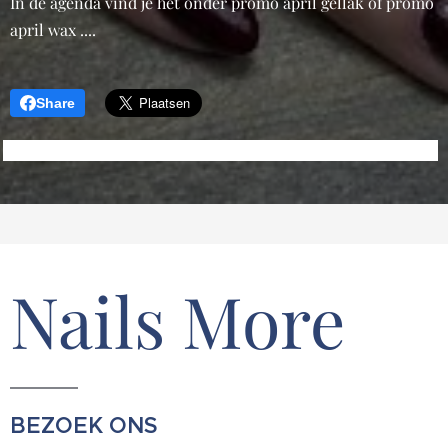
In de agenda vind je het onder promo april gellak of promo
april wax ....
Share
Nails More
BEZOEK ONS