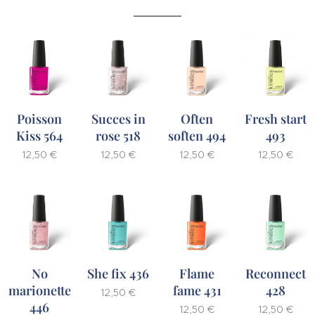
Poisson
Succes in
Often
Fresh start
Kiss 564
rose 518
soften 494
493
12,50
€
12,50
€
12,50
€
12,50
€
No
She fix 436
Flame
Reconnect
marionette
fame 431
428
12,50
€
446
12,50
€
12,50
€